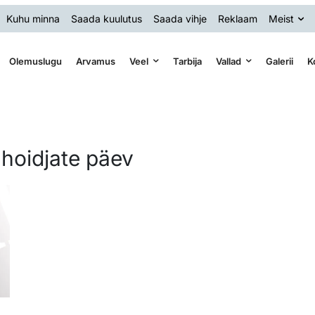
Kuhu minna
Saada kuulutus
Saada vihje
Reklaam
Meist
Olemuslugu
Arvamus
Veel
Tarbija
Vallad
Galerii
K
uhoidjate päev