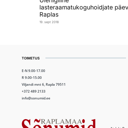
Üleriigiline
lasteraamatukoguhoidjate päe
Raplas
19. sept 2018
TOIMETUS
E-N 9.00-17.00
R 9.00-15.00
Viljandi mnt 6, Rapla 79511
+372 489 2133
info@sonumid.ee