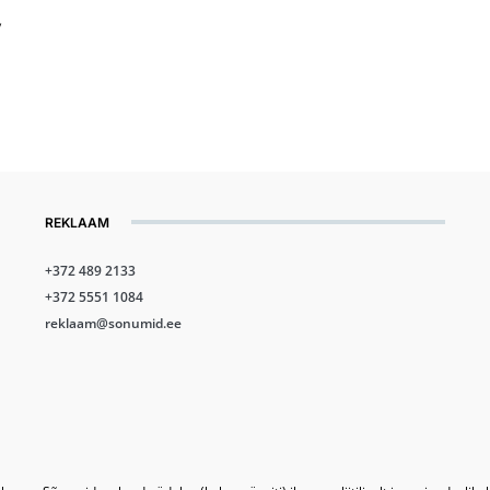
v
REKLAAM
+372 489 2133
+372 5551 1084
reklaam@sonumid.ee