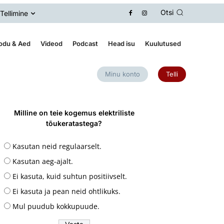
Otsi
Tellimine
odu & Aed
Videod
Podcast
Head isu
Kuulutused
Minu konto
Telli
Milline on teie kogemus elektriliste
tõukeratastega?
Kasutan neid regulaarselt.
Kasutan aeg-ajalt.
Ei kasuta, kuid suhtun positiivselt.
Ei kasuta ja pean neid ohtlikuks.
Mul puudub kokkupuude.