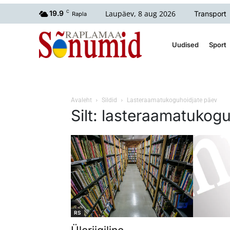
Laupäev, 8 aug 2026
19.9
C
Transport
Rapla
Uudised
Sport
Avaleht
Sildid
Lasteraamatukoguhoidjate päev
Silt: lasteraamatukog
RS