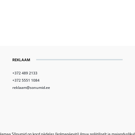
REKLAAM
+372 489 2133
+372 5551 1084
reklaam@sonumid.ee
lamaa Sõnumid on kord nädalas (kolmapäeviti) ilmuv poliitiliselt ja majandusliku