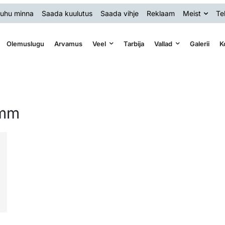
uhu minna
Saada kuulutus
Saada vihje
Reklaam
Meist
Te
Olemuslugu
Arvamus
Veel
Tarbija
Vallad
Galerii
K
amm