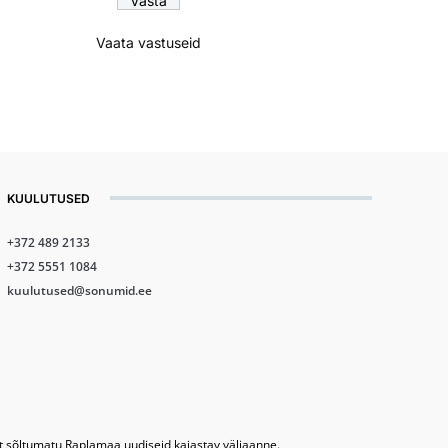
Vaata vastuseid
KUULUTUSED
+372 489 2133
+372 5551 1084
kuulutused@sonumid.ee
lt sõltumatu Raplamaa uudiseid kajastav väljaanne.