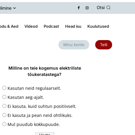
Otsi
llimine
odu & Aed
Videod
Podcast
Head isu
Kuulutused
Minu konto
Telli
Milline on teie kogemus elektriliste
tõukeratastega?
Kasutan neid regulaarselt.
Kasutan aeg-ajalt.
Ei kasuta, kuid suhtun positiivselt.
Ei kasuta ja pean neid ohtlikuks.
Mul puudub kokkupuude.