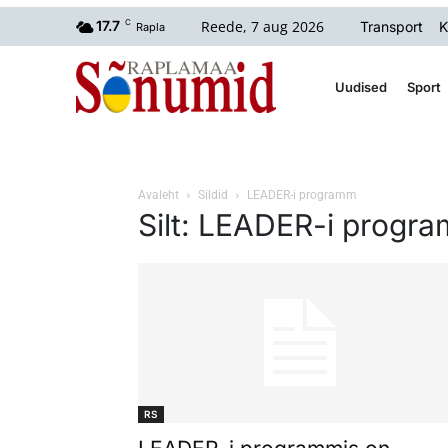
Reede, 7 aug 2026
17.7
C
Transport
K
Rapla
Uudised
Sport
Avaleht
Sildid
LEADER-i programm
Silt: LEADER-i progr
RS