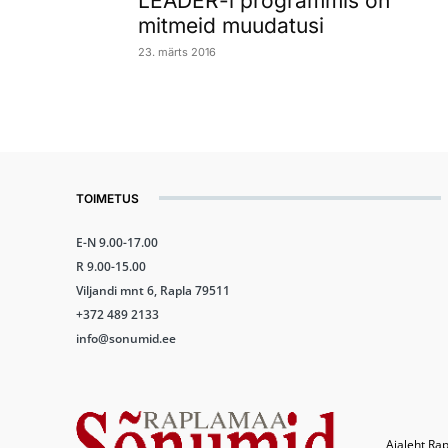
LEADER-i programmis on
mitmeid muudatusi
23. märts 2016
TOIMETUS
E-N 9.00-17.00
R 9.00-15.00
Viljandi mnt 6, Rapla 79511
+372 489 2133
info@sonumid.ee
Ajaleht Rap