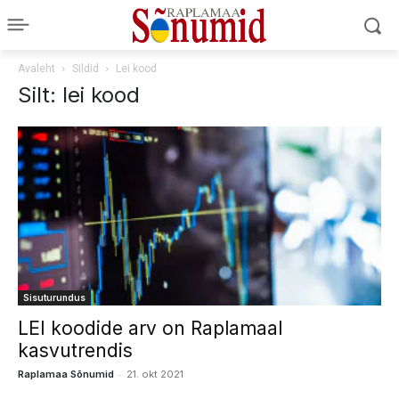
Avaleht
Sildid
Lei kood
Silt: lei kood
Sisuturundus
LEI koodide arv on Raplamaal
kasvutrendis
-
Raplamaa Sõnumid
21. okt 2021