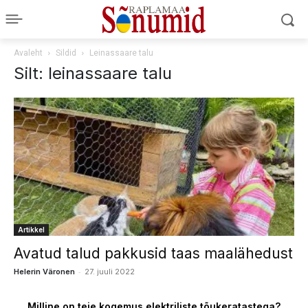
Avaleht
Sildid
Leinassaare talu
Silt: leinassaare talu
Artikkel
Avatud talud pakkusid taas maalähedust
-
Helerin Väronen
27. juuli 2022
Milline on teie kogemus elektriliste tõukeratastega?