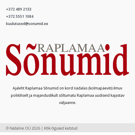
+372 489 2133
+372 5551 1084
kuulutused@sonumid.ee
Ajaleht Raplamaa Sõnumid on kord nädalas (kolmapäeviti) ilmuv
poliitiliselt ja majanduslikult sõltumatu Raplamaa uudiseid kajastav
väljaanne.
© Nädaline OÜ 2026 | Kõik õigused kaitstud