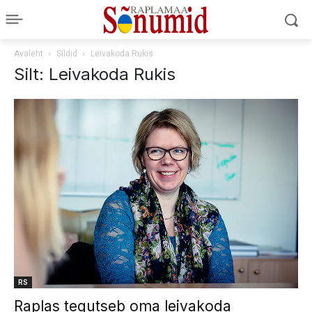
Avaleht
Sildid
Leivakoda Rukis
Silt: Leivakoda Rukis
RS
Raplas tegutseb oma leivakoda