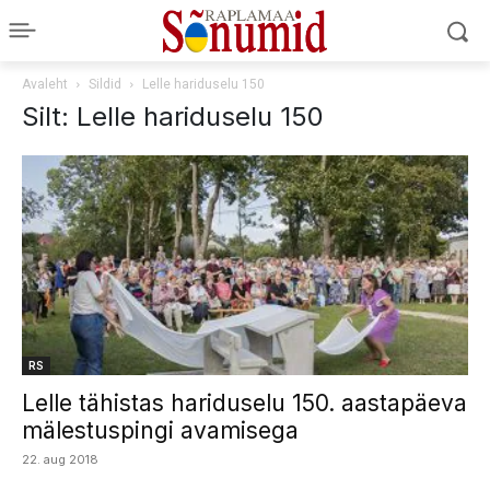
Avaleht
Sildid
Lelle hariduselu 150
Silt: Lelle hariduselu 150
RS
Lelle tähistas hariduselu 150. aastapäeva
mälestuspingi avamisega
22. aug 2018