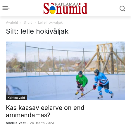
Avaleht
Sildid
Lelle hokiväljak
Silt: lelle hokiväljak
Kehtna vald
Kas kaasav eelarve on end
ammendamas?
-
Mariliis Vest
29. märts 2023