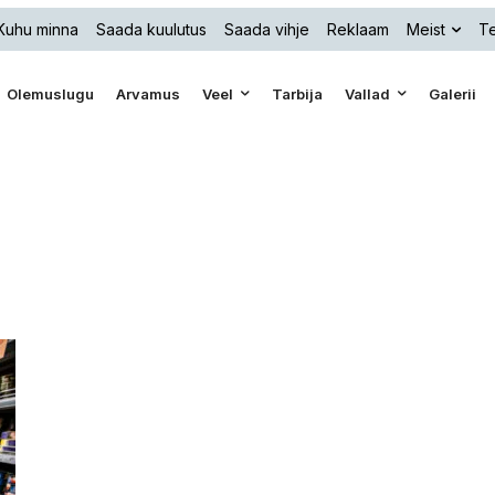
Kuhu minna
Saada kuulutus
Saada vihje
Reklaam
Meist
Te
Olemuslugu
Arvamus
Veel
Tarbija
Vallad
Galerii