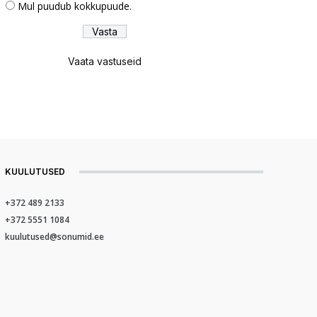
Mul puudub kokkupuude.
Vaata vastuseid
KUULUTUSED
+372 489 2133
+372 5551 1084
kuulutused@sonumid.ee