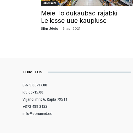
Uudised
Meie Toidukaubad rajabki
Lellesse uue kaupluse
-
Siim Jõgis
6. apr 2021
TOIMETUS
E-N 9.00-17.00
R 9.00-15.00
Viljandi mnt 6, Rapla 79511
+372 489 2133
info@sonumid.ee