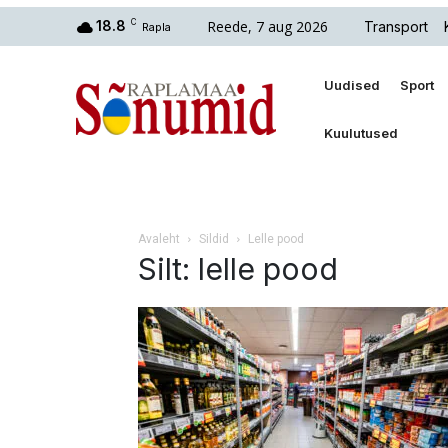
Reede, 7 aug 2026
18.8
C
Transport
Rapla
Uudised
Sport
Kuulutused
Avaleht
Sildid
Lelle pood
Silt: lelle pood