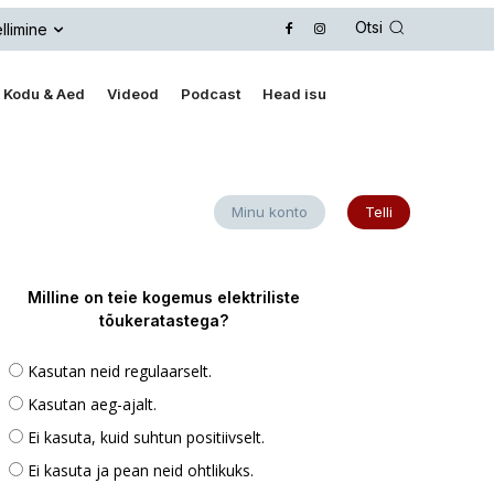
Otsi
llimine
Kodu & Aed
Videod
Podcast
Head isu
Minu konto
Telli
Milline on teie kogemus elektriliste
tõukeratastega?
Kasutan neid regulaarselt.
Kasutan aeg-ajalt.
Ei kasuta, kuid suhtun positiivselt.
Ei kasuta ja pean neid ohtlikuks.