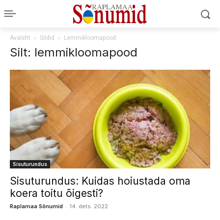
Avaleht
Sildid
Lemmikloomapood
Silt: lemmikloomapood
Sisuturundus
Sisuturundus: Kuidas hoiustada oma
koera toitu õigesti?
-
Raplamaa Sõnumid
14. dets. 2022