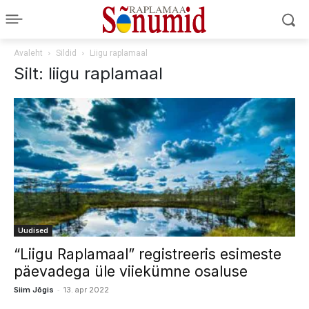
Avaleht
Sildid
Liigu raplamaal
Silt: liigu raplamaal
Uudised
“Liigu Raplamaal” registreeris esimeste
päevadega üle viiekümne osaluse
-
Siim Jõgis
13. apr 2022