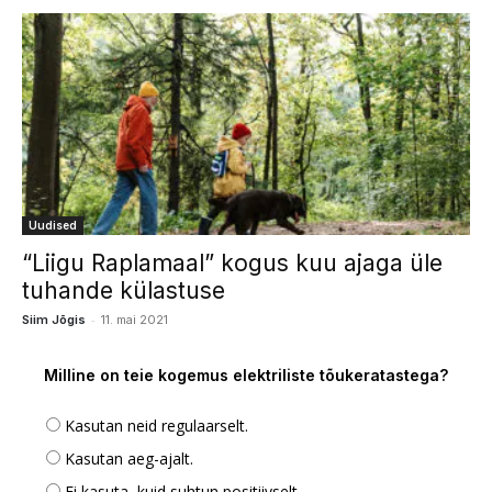
Uudised
“Liigu Raplamaal” kogus kuu ajaga üle
tuhande külastuse
-
Siim Jõgis
11. mai 2021
Milline on teie kogemus elektriliste tõukeratastega?
Kasutan neid regulaarselt.
Kasutan aeg-ajalt.
Ei kasuta, kuid suhtun positiivselt.