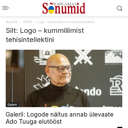
Avaleht
Sildid
Logo – kummiliimist tehisintellektini
Silt: Logo – kummiliimist
tehisintellektini
Galerii
Galerii: Logode näitus annab ülevaate
Ado Tuuga elutööst