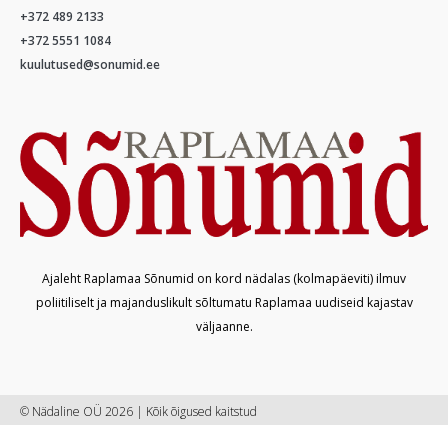
+372 489 2133
+372 5551 1084
kuulutused@sonumid.ee
Ajaleht Raplamaa Sõnumid on kord nädalas (kolmapäeviti) ilmuv
poliitiliselt ja majanduslikult sõltumatu Raplamaa uudiseid kajastav
väljaanne.
© Nädaline OÜ 2026 | Kõik õigused kaitstud