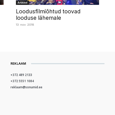
Artikkel
Loodusfilmiõhtud toovad
looduse lähemale
13. nov. 2018
REKLAAM
+372 489 2133
+372 5551 1084
reklaam@sonumid.ee