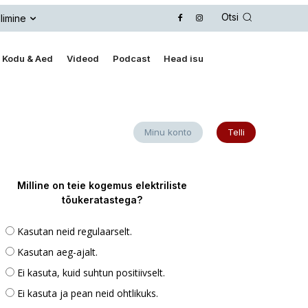
Otsi
limine
Kodu & Aed
Videod
Podcast
Head isu
Minu konto
Telli
Milline on teie kogemus elektriliste
tõukeratastega?
Kasutan neid regulaarselt.
Kasutan aeg-ajalt.
Ei kasuta, kuid suhtun positiivselt.
Ei kasuta ja pean neid ohtlikuks.