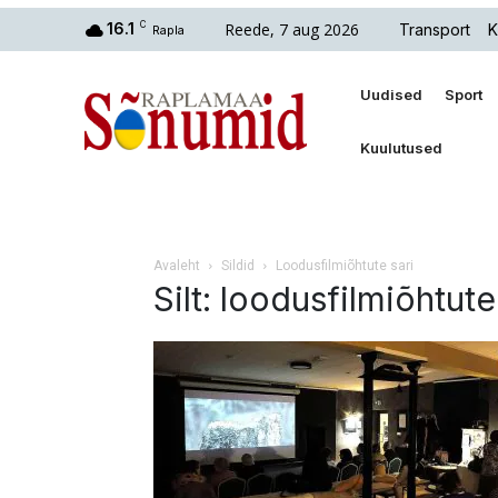
Reede, 7 aug 2026
16.1
C
Transport
K
Rapla
Uudised
Sport
Kuulutused
Avaleht
Sildid
Loodusfilmiõhtute sari
Silt: loodusfilmiõhtute