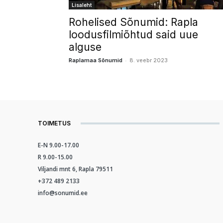
Lisaleht
Rohelised Sõnumid: Rapla
loodusfilmiõhtud said uue
alguse
-
Raplamaa Sõnumid
8. veebr 2023
TOIMETUS
E-N 9.00-17.00
R 9.00-15.00
Viljandi mnt 6, Rapla 79511
+372 489 2133
info@sonumid.ee