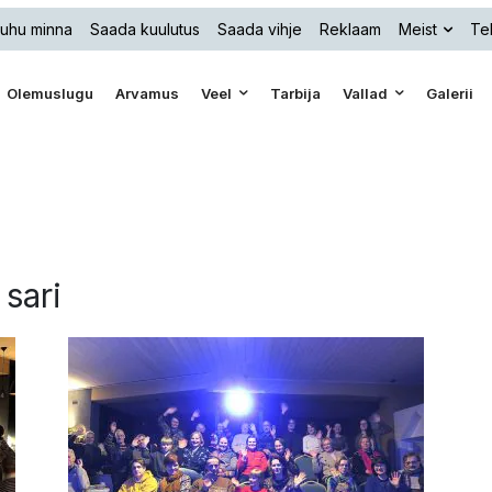
uhu minna
Saada kuulutus
Saada vihje
Reklaam
Meist
Tel
Olemuslugu
Arvamus
Veel
Tarbija
Vallad
Galerii
 sari