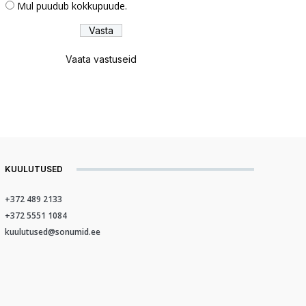
Mul puudub kokkupuude.
Vaata vastuseid
KUULUTUSED
+372 489 2133
+372 5551 1084
kuulutused@sonumid.ee