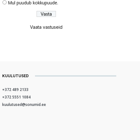
Mul puudub kokkupuude.
Vaata vastuseid
KUULUTUSED
+372 489 2133
+372 5551 1084
kuulutused@sonumid.ee