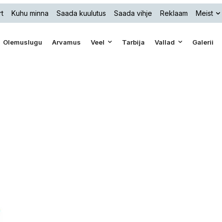
t
Kuhu minna
Saada kuulutus
Saada vihje
Reklaam
Meist
Olemuslugu
Arvamus
Veel
Tarbija
Vallad
Galerii