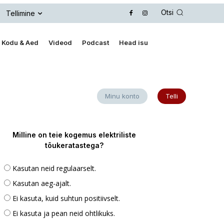
Otsi
Tellimine
Kodu & Aed
Videod
Podcast
Head isu
Minu konto
Telli
Milline on teie kogemus elektriliste
tõukeratastega?
Kasutan neid regulaarselt.
Kasutan aeg-ajalt.
Ei kasuta, kuid suhtun positiivselt.
Ei kasuta ja pean neid ohtlikuks.