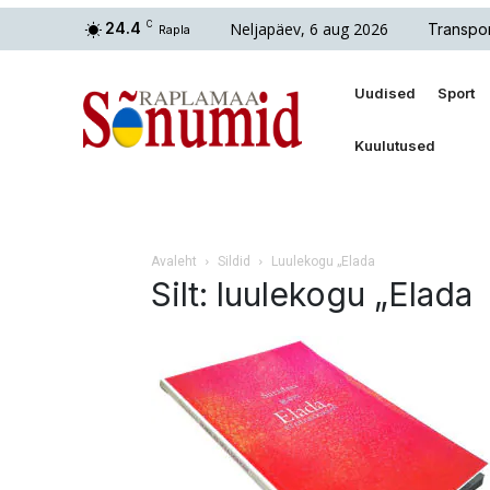
Neljapäev, 6 aug 2026
24.4
C
Transpor
Rapla
Uudised
Sport
Kuulutused
Avaleht
Sildid
Luulekogu „Elada
Silt: luulekogu „Elada