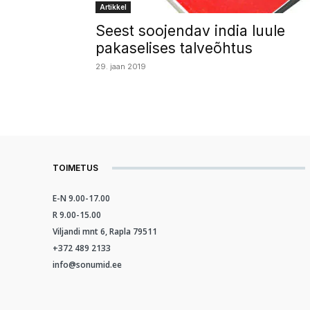
Artikkel
Seest soojendav india luule
pakaselises talveõhtus
29. jaan 2019
TOIMETUS
E-N 9.00-17.00
R 9.00-15.00
Viljandi mnt 6, Rapla 79511
+372 489 2133
info@sonumid.ee