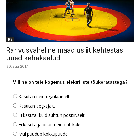
RS
Rahvusvaheline maadlusliit kehtestas
uued kehakaalud
30. aug 2017
Milline on teie kogemus elektriliste tõukeratastega?
Kasutan neid regulaarselt.
Kasutan aeg-ajalt.
Ei kasuta, kuid suhtun positiivselt.
Ei kasuta ja pean neid ohtlikuks.
Mul puudub kokkupuude.