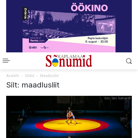
Avaleht
Sildid
Maadlusliit
Silt: maadlusliit