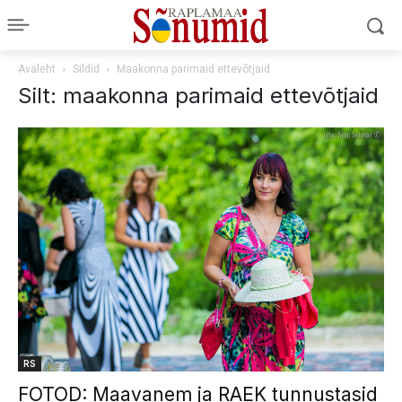
Avaleht
Sildid
Maakonna parimaid ettevõtjaid
Silt: maakonna parimaid ettevõtjaid
RS
FOTOD: Maavanem ja RAEK tunnustasid