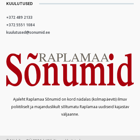
KUULUTUSED
+372 489 2133
+372 5551 1084
kuulutused@sonumid.ee
Ajaleht Raplamaa Sõnumid on kord nädalas (kolmapäeviti) ilmuv
poliitiliselt ja majanduslikult sõltumatu Raplamaa uudiseid kajastav
väljaanne.