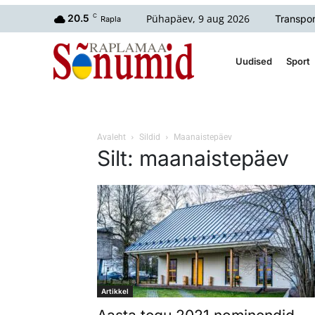
Pühapäev, 9 aug 2026
20.5
C
Transpor
Rapla
Uudised
Sport
Avaleht
Sildid
Maanaistepäev
Silt: maanaistepäev
Artikkel