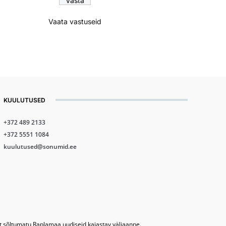
Vaata vastuseid
KUULUTUSED
+372 489 2133
+372 5551 1084
kuulutused@sonumid.ee
lt sõltumatu Raplamaa uudiseid kajastav väljaanne.