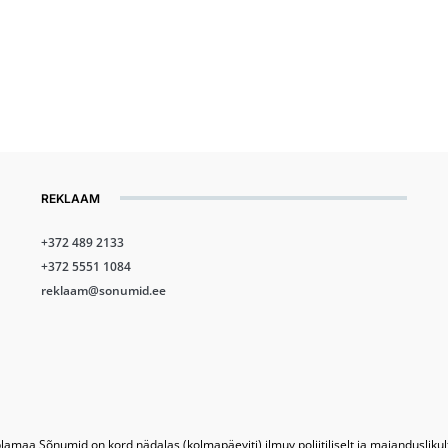
REKLAAM
+372 489 2133
+372 5551 1084
reklaam@sonumid.ee
lamaa Sõnumid on kord nädalas (kolmapäeviti) ilmuv poliitiliselt ja majandusliku