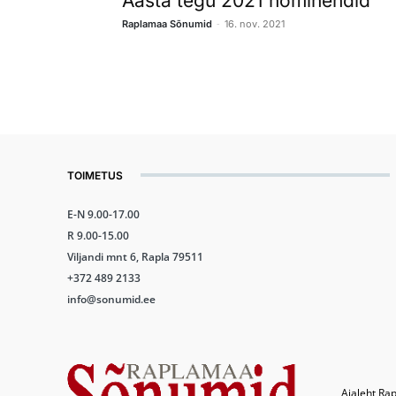
Aasta tegu 2021 nominendid
-
Raplamaa Sõnumid
16. nov. 2021
TOIMETUS
E-N 9.00-17.00
R 9.00-15.00
Viljandi mnt 6, Rapla 79511
+372 489 2133
info@sonumid.ee
Ajaleht Rap