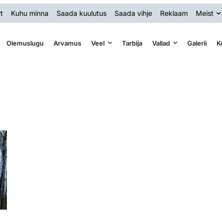
t
Kuhu minna
Saada kuulutus
Saada vihje
Reklaam
Meist
Olemuslugu
Arvamus
Veel
Tarbija
Vallad
Galerii
K