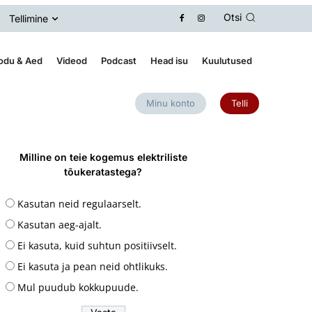
Otsi
Tellimine
odu & Aed
Videod
Podcast
Head isu
Kuulutused
Minu konto
Telli
Milline on teie kogemus elektriliste
tõukeratastega?
Kasutan neid regulaarselt.
Kasutan aeg-ajalt.
Ei kasuta, kuid suhtun positiivselt.
Ei kasuta ja pean neid ohtlikuks.
Mul puudub kokkupuude.