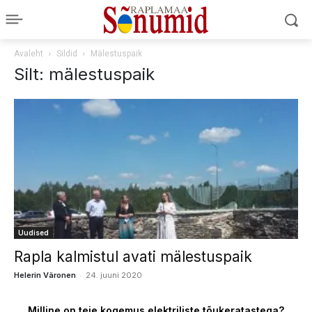
Avaleht
Sildid
Mälestuspaik
Silt: mälestuspaik
Uudised
Rapla kalmistul avati mälestuspaik
-
Helerin Väronen
24. juuni 2020
Milline on teie kogemus elektriliste tõukeratastega?