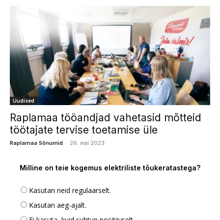
Uudised
Raplamaa tööandjad vahetasid mõtteid
töötajate tervise toetamise üle
-
Raplamaa Sõnumid
26. mai 2023
Milline on teie kogemus elektriliste tõukeratastega?
Kasutan neid regulaarselt.
Kasutan aeg-ajalt.
Ei kasuta, kuid suhtun positiivselt.