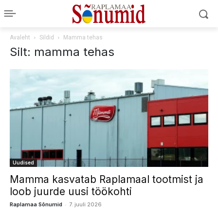
Avaleht
Sildid
Mamma tehas
Silt: mamma tehas
Uudised
Mamma kasvatab Raplamaal tootmist ja
loob juurde uusi töökohti
-
Raplamaa Sõnumid
7. juuli 2026