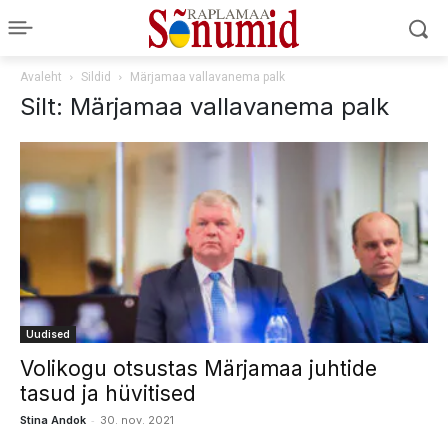
Avaleht
Sildid
Märjamaa vallavanema palk
Silt: Märjamaa vallavanema palk
Uudised
Volikogu otsustas Märjamaa juhtide
tasud ja hüvitised
-
Stina Andok
30. nov. 2021