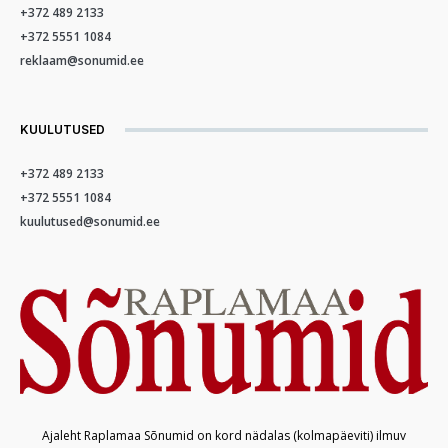
+372 489 2133
+372 5551 1084
reklaam@sonumid.ee
KUULUTUSED
+372 489 2133
+372 5551 1084
kuulutused@sonumid.ee
Ajaleht Raplamaa Sõnumid on kord nädalas (kolmapäeviti) ilmuv