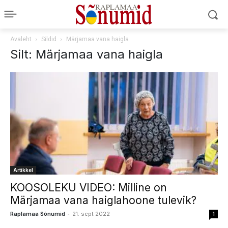
Avaleht
Sildid
Märjamaa vana haigla
Silt: Märjamaa vana haigla
Artikkel
KOOSOLEKU VIDEO: Milline on
Märjamaa vana haiglahoone tulevik?
-
Raplamaa Sõnumid
21. sept 2022
1