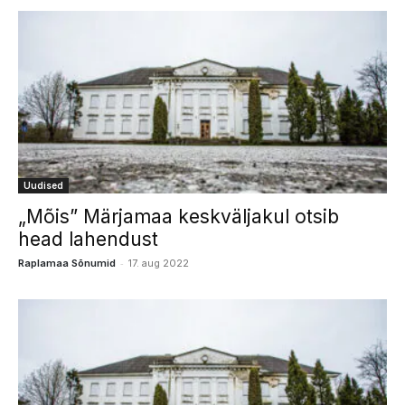
Uudised
„Mõis” Märjamaa keskväljakul otsib
head lahendust
-
Raplamaa Sõnumid
17. aug 2022