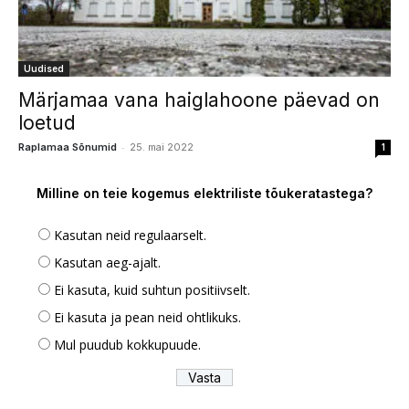
Uudised
Märjamaa vana haiglahoone päevad on
loetud
-
Raplamaa Sõnumid
25. mai 2022
1
Milline on teie kogemus elektriliste tõukeratastega?
Kasutan neid regulaarselt.
Kasutan aeg-ajalt.
Ei kasuta, kuid suhtun positiivselt.
Ei kasuta ja pean neid ohtlikuks.
Mul puudub kokkupuude.