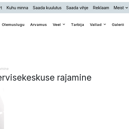
t
Kuhu minna
Saada kuulutus
Saada vihje
Reklaam
Meist
Olemuslugu
Arvamus
Veel
Tarbija
Vallad
Galerii
amine
tervisekeskuse rajamine