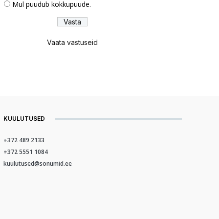
Mul puudub kokkupuude.
Vaata vastuseid
KUULUTUSED
+372 489 2133
+372 5551 1084
kuulutused@sonumid.ee