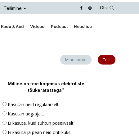
Otsi
Tellimine
Kodu & Aed
Videod
Podcast
Head isu
Minu konto
Telli
Milline on teie kogemus elektriliste
tõukeratastega?
Kasutan neid regulaarselt.
Kasutan aeg-ajalt.
Ei kasuta, kuid suhtun positiivselt.
Ei kasuta ja pean neid ohtlikuks.