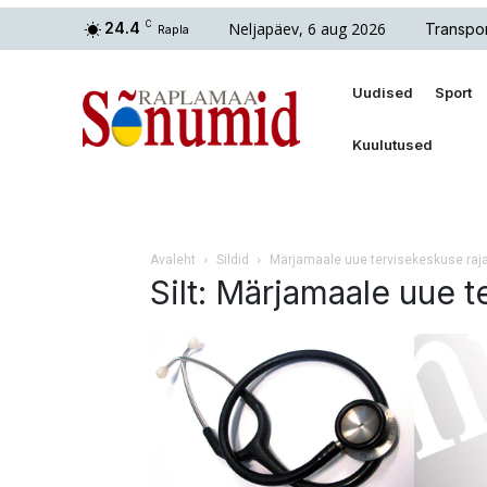
Neljapäev, 6 aug 2026
24.4
C
Transpor
Rapla
Uudised
Sport
Kuulutused
Avaleht
Sildid
Märjamaale uue tervisekeskuse raj
Silt: Märjamaale uue 