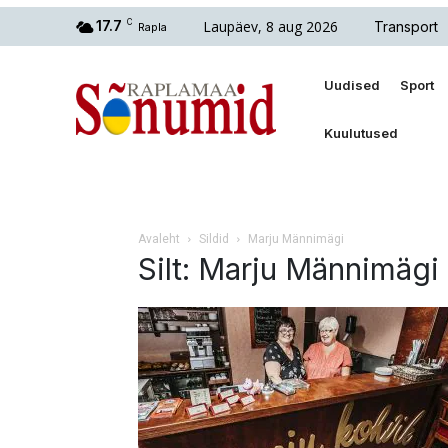
Laupäev, 8 aug 2026
17.7
C
Transport
Rapla
Uudised
Sport
Kuulutused
Avaleht
Sildid
Marju Männimägi
Silt: Marju Männimägi