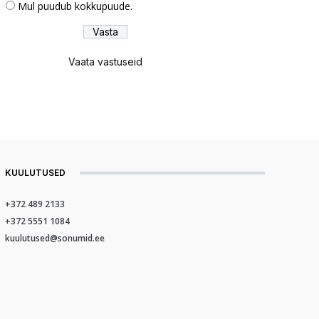
Mul puudub kokkupuude.
Vaata vastuseid
KUULUTUSED
+372 489 2133
+372 5551 1084
kuulutused@sonumid.ee