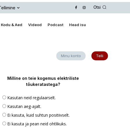
Otsi
Tellimine
Kodu & Aed
Videod
Podcast
Head isu
Minu konto
Telli
Milline on teie kogemus elektriliste
tõukeratastega?
Kasutan neid regulaarselt.
Kasutan aeg-ajalt.
Ei kasuta, kuid suhtun positiivselt.
Ei kasuta ja pean neid ohtlikuks.