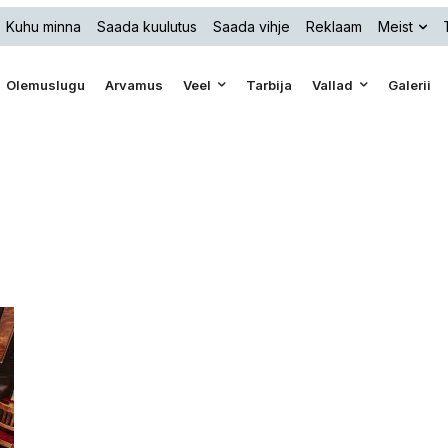
Kuhu minna
Saada kuulutus
Saada vihje
Reklaam
Meist
Olemuslugu
Arvamus
Veel
Tarbija
Vallad
Galerii