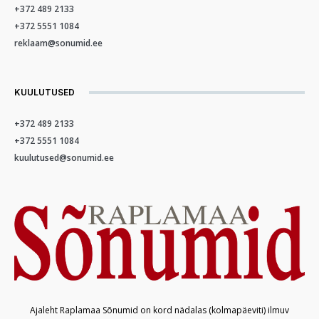
+372 489 2133
+372 5551 1084
reklaam@sonumid.ee
KUULUTUSED
+372 489 2133
+372 5551 1084
kuulutused@sonumid.ee
Ajaleht Raplamaa Sõnumid on kord nädalas (kolmapäeviti) ilmuv