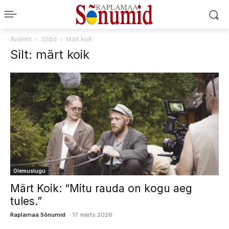
Avaleht
Sildid
Märt koik
Silt: märt koik
Olemuslugu
Märt Koik: “Mitu rauda on kogu aeg
tules.”
-
Raplamaa Sõnumid
17. märts 2026