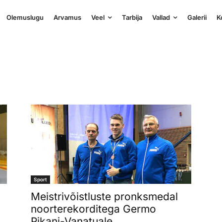
Olemuslugu
Arvamus
Veel
Tarbija
Vallad
Galerii
K
Sport
Meistrivõistluste pronksmedal
noorterekorditega Germo
Pikani-Vanatuale