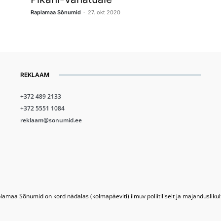
-
Raplamaa Sõnumid
27. okt 2020
REKLAAM
+372 489 2133
+372 5551 1084
reklaam@sonumid.ee
lamaa Sõnumid on kord nädalas (kolmapäeviti) ilmuv poliitiliselt ja majandusliku