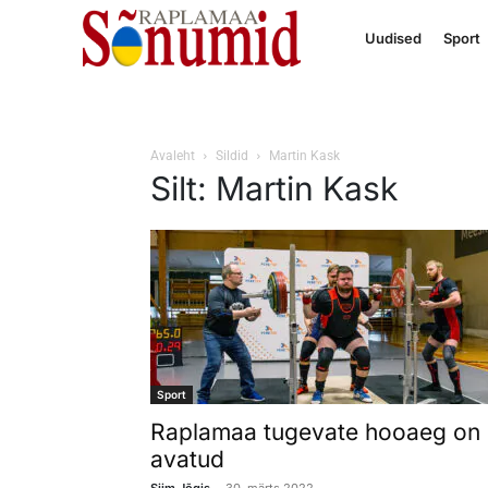
Uudised
Sport
Avaleht
Sildid
Martin Kask
Silt: Martin Kask
Sport
Raplamaa tugevate hooaeg on
avatud
-