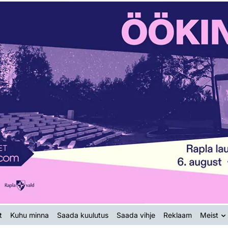
t
Kuhu minna
Saada kuulutus
Saada vihje
Reklaam
Meist