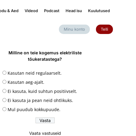
odu & Aed
Videod
Podcast
Head isu
Kuulutused
Minu konto
Telli
Milline on teie kogemus elektriliste
tõukeratastega?
Kasutan neid regulaarselt.
Kasutan aeg-ajalt.
Ei kasuta, kuid suhtun positiivselt.
Ei kasuta ja pean neid ohtlikuks.
Mul puudub kokkupuude.
Vaata vastuseid