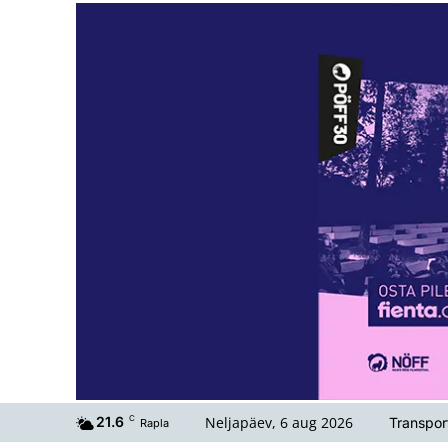
Neljapäev, 6 aug 2026
21.6
C
Transpor
Rapla