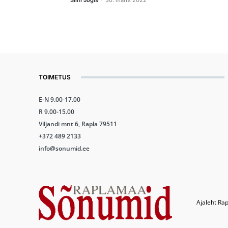
Siim Jõgis
30. märts 2022
TOIMETUS
E-N 9.00-17.00
R 9.00-15.00
Viljandi mnt 6, Rapla 79511
+372 489 2133
info@sonumid.ee
Ajaleht Rap