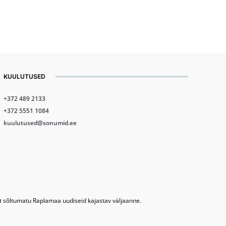
KUULUTUSED
+372 489 2133
+372 5551 1084
kuulutused@sonumid.ee
lt sõltumatu Raplamaa uudiseid kajastav väljaanne.