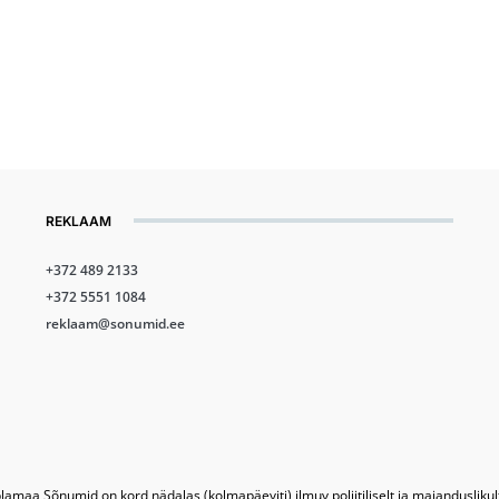
REKLAAM
+372 489 2133
+372 5551 1084
reklaam@sonumid.ee
lamaa Sõnumid on kord nädalas (kolmapäeviti) ilmuv poliitiliselt ja majandusliku