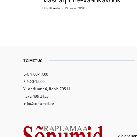
Mascarpone-vaarikakook
-
Ulvi Blande
13. mai 2026
TOIMETUS
E-N 9.00-17.00
R 9.00-15.00
Viljandi mnt 6, Rapla 79511
+372 489 2133
info@sonumid.ee
Ajaleht Rap