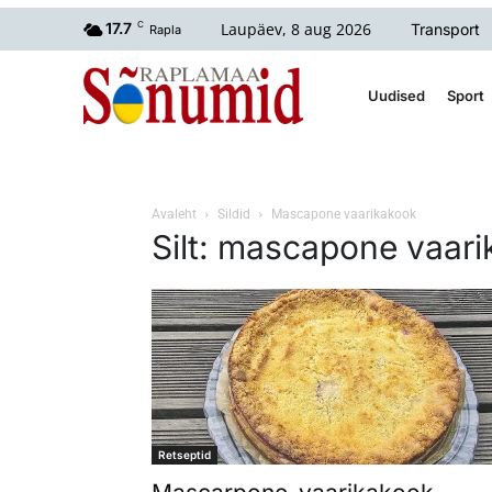
Laupäev, 8 aug 2026
17.7
C
Transport
Rapla
Uudised
Sport
Avaleht
Sildid
Mascapone vaarikakook
Silt: mascapone vaar
Retseptid