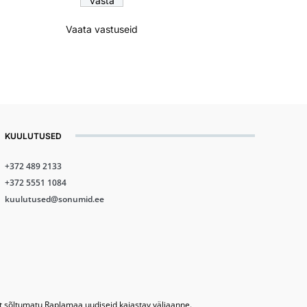
Vaata vastuseid
KUULUTUSED
+372 489 2133
+372 5551 1084
kuulutused@sonumid.ee
lt sõltumatu Raplamaa uudiseid kajastav väljaanne.