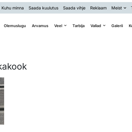
Kuhu minna
Saada kuulutus
Saada vihje
Reklaam
Meist
Olemuslugu
Arvamus
Veel
Tarbija
Vallad
Galerii
K
ikakook