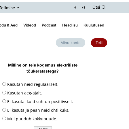
Otsi
Tellimine
odu & Aed
Videod
Podcast
Head isu
Kuulutused
Minu konto
Telli
Milline on teie kogemus elektriliste
tõukeratastega?
Kasutan neid regulaarselt.
Kasutan aeg-ajalt.
Ei kasuta, kuid suhtun positiivselt.
Ei kasuta ja pean neid ohtlikuks.
Mul puudub kokkupuude.