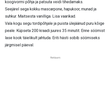
koogivormi põhja ja patsuta veidi tihedamaks.
Seejärel sega kokku mascarpone, hapukoor, munad ja
suhkur. Maitsesta vanilliga. Lisa vaarikad.
Vala kogu segu tordipõhjale ja puista ülejäänud puru kõige
peale. Küpseta 200 kraadi juures 35 minutit. Enne söömist
lase kook täielikult jahtuda. Eriti hästi sobib söömiseks
järgmisel päeval.
Reklaam: