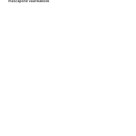
mascapone vaarikakook