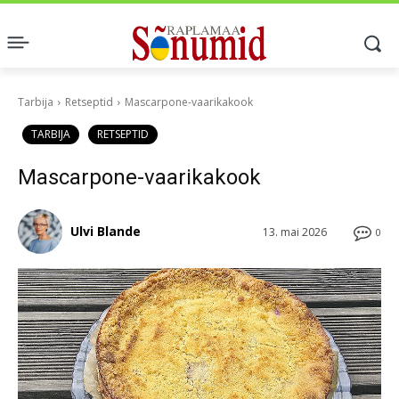
Tarbija
Retseptid
Mascarpone-vaarikakook
TARBIJA
RETSEPTID
Mascarpone-vaarikakook
Ulvi Blande
13. mai 2026
0