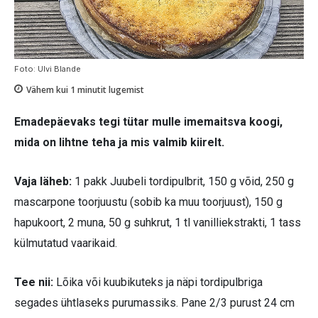
Foto: Ulvi Blande
Vähem kui 1
minutit lugemist
Emadepäevaks tegi tütar mulle imemaitsva koogi,
mida on lihtne teha ja mis valmib kiirelt.
Vaja läheb:
1 pakk Juubeli tordipulbrit, 150 g võid, 250 g
mascarpone toorjuustu (sobib ka muu toorjuust), 150 g
hapukoort, 2 muna, 50 g suhkrut, 1 tl vanilliekstrakti, 1 tass
külmutatud vaarikaid.
Tee nii:
Lõika või kuubikuteks ja näpi tordipulbriga
segades ühtlaseks purumassiks. Pane 2/3 purust 24 cm