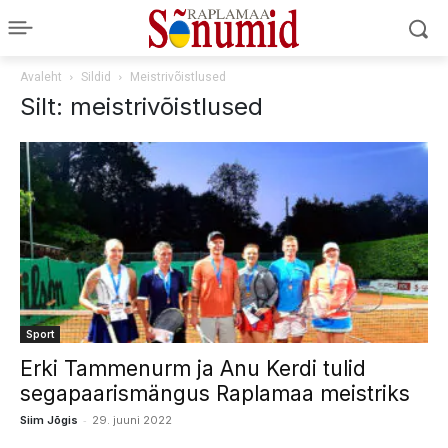
Avaleht
Sildid
Meistrivõistlused
Silt: meistrivõistlused
Sport
Erki Tammenurm ja Anu Kerdi tulid
segapaarismängus Raplamaa meistriks
-
Siim Jõgis
29. juuni 2022