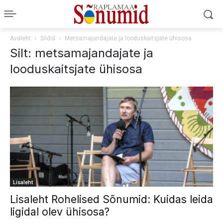
Avaleht
Sildid
Metsamajandajate ja looduskaitsjate ühisosa
Silt: metsamajandajate ja
looduskaitsjate ühisosa
Lisaleht
Lisaleht Rohelised Sõnumid: Kuidas leida
ligidal olev ühisosa?