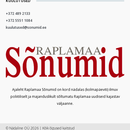
KUULUTUSED
+372 489 2133
+372 5551 1084
kuulutused@sonumid.ee
Ajaleht Raplamaa Sõnumid on kord nädalas (kolmapäeviti) ilmuv
poliitiliselt ja majanduslikult sõltumatu Raplamaa uudiseid kajastav
väljaanne.
© Nädaline OÜ 2026 | Kõik õigused kaitstud