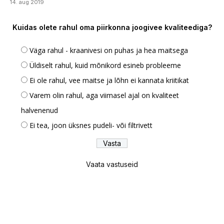
14. aug 2019
Kuidas olete rahul oma piirkonna joogivee kvaliteediga?
Väga rahul - kraanivesi on puhas ja hea maitsega
Üldiselt rahul, kuid mõnikord esineb probleeme
Ei ole rahul, vee maitse ja lõhn ei kannata kriitikat
Varem olin rahul, aga viimasel ajal on kvaliteet
halvenenud
Ei tea, joon üksnes pudeli- või filtrivett
Vaata vastuseid