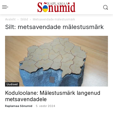
Avaleht
Sildid
Metsavendade mälestusmärk
Silt: metsavendade mälestusmärk
Uudised
Koduloolane: Mälestusmärk langenud
metsavendadele
-
Raplamaa Sõnumid
5. veebr 2024