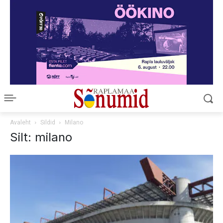
Avaleht
Sildid
Milano
Silt: milano