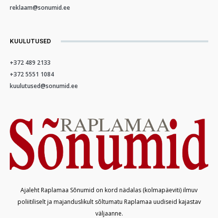
reklaam@sonumid.ee
KUULUTUSED
+372 489 2133
+372 5551 1084
kuulutused@sonumid.ee
Ajaleht Raplamaa Sõnumid on kord nädalas (kolmapäeviti) ilmuv
poliitiliselt ja majanduslikult sõltumatu Raplamaa uudiseid kajastav
väljaanne.