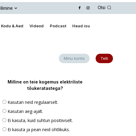
Otsi
llimine
Kodu & Aed
Videod
Podcast
Head isu
Minu konto
Telli
Milline on teie kogemus elektriliste
tõukeratastega?
Kasutan neid regulaarselt.
Kasutan aeg-ajalt.
Ei kasuta, kuid suhtun positiivselt.
Ei kasuta ja pean neid ohtlikuks.