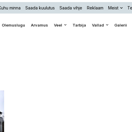
Kuhu minna
Saada kuulutus
Saada vihje
Reklaam
Meist
Te
Olemuslugu
Arvamus
Veel
Tarbija
Vallad
Galerii