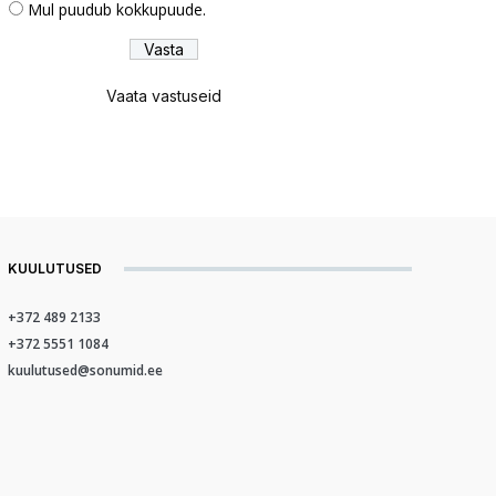
Mul puudub kokkupuude.
Vaata vastuseid
KUULUTUSED
+372 489 2133
+372 5551 1084
kuulutused@sonumid.ee