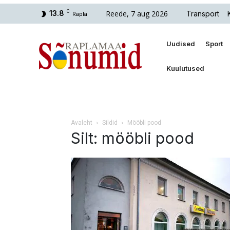
Reede, 7 aug 2026
13.8
C
Transport
Rapla
Uudised
Sport
Kuulutused
Avaleht
Sildid
Mööbli pood
Silt: mööbli pood