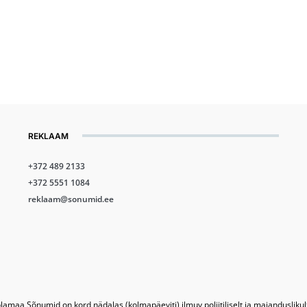
REKLAAM
+372 489 2133
+372 5551 1084
reklaam@sonumid.ee
lamaa Sõnumid on kord nädalas (kolmapäeviti) ilmuv poliitiliselt ja majandusliku