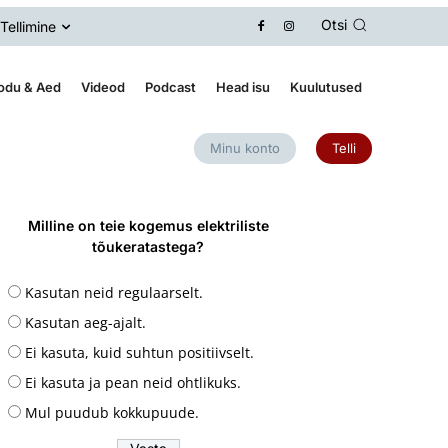
Otsi
Tellimine
odu & Aed
Videod
Podcast
Head isu
Kuulutused
Minu konto
Telli
Milline on teie kogemus elektriliste
tõukeratastega?
Kasutan neid regulaarselt.
Kasutan aeg-ajalt.
Ei kasuta, kuid suhtun positiivselt.
Ei kasuta ja pean neid ohtlikuks.
Mul puudub kokkupuude.