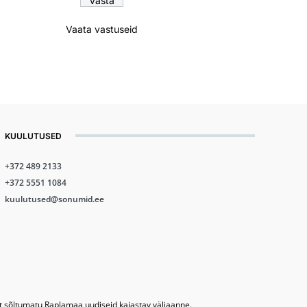
Vaata vastuseid
KUULUTUSED
+372 489 2133
+372 5551 1084
kuulutused@sonumid.ee
lt sõltumatu Raplamaa uudiseid kajastav väljaanne.