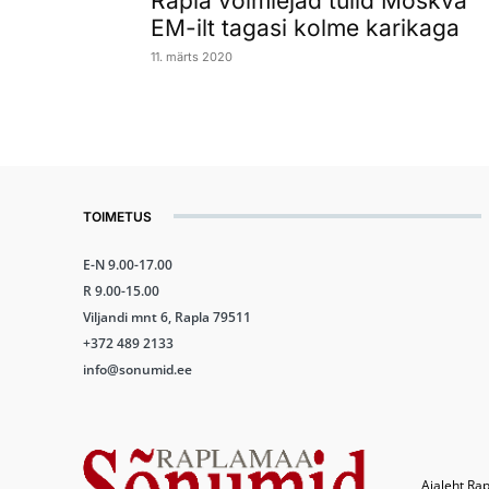
Rapla võimlejad tulid Moskva
EM-ilt tagasi kolme karikaga
11. märts 2020
TOIMETUS
E-N 9.00-17.00
R 9.00-15.00
Viljandi mnt 6, Rapla 79511
+372 489 2133
info@sonumid.ee
Ajaleht Rap