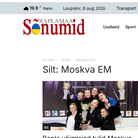
Laupäev, 8 aug 2026
19.9
C
Transport
Rapla
Uudised
Sport
Avaleht
Sildid
Moskva EM
Silt: Moskva EM
RS