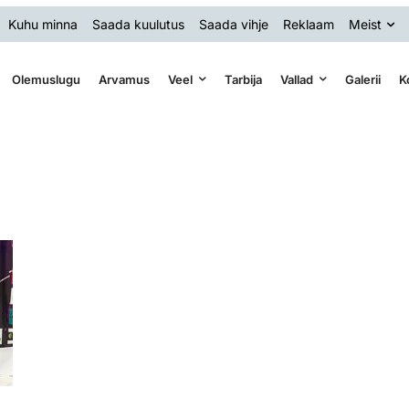
Kuhu minna
Saada kuulutus
Saada vihje
Reklaam
Meist
Olemuslugu
Arvamus
Veel
Tarbija
Vallad
Galerii
K