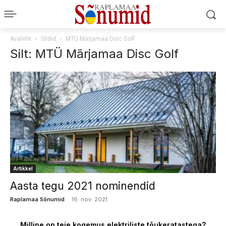
Avaleht
Sildid
MTÜ Märjamaa Disc Golf
Silt: MTÜ Märjamaa Disc Golf
Artikkel
Aasta tegu 2021 nominendid
-
Raplamaa Sõnumid
16. nov. 2021
Milline on teie kogemus elektriliste tõukeratastega?