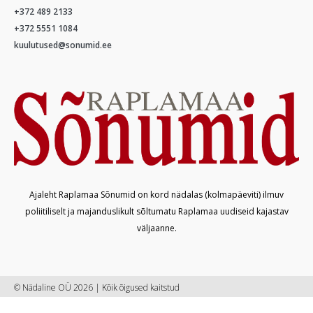
+372 489 2133
+372 5551 1084
kuulutused@sonumid.ee
Ajaleht Raplamaa Sõnumid on kord nädalas (kolmapäeviti) ilmuv
poliitiliselt ja majanduslikult sõltumatu Raplamaa uudiseid kajastav
väljaanne.
© Nädaline OÜ 2026 | Kõik õigused kaitstud