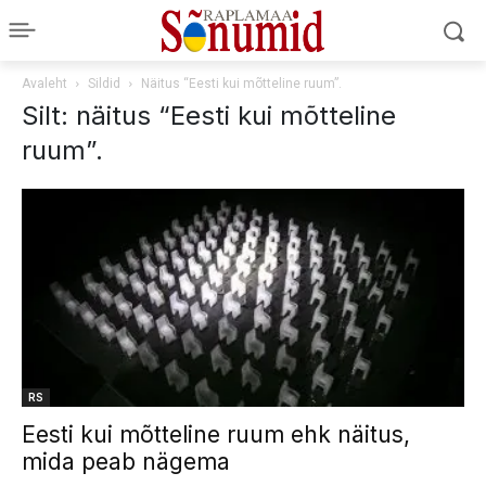
Avaleht
Sildid
Näitus “Eesti kui mõtteline ruum”.
Silt: näitus “Eesti kui mõtteline
ruum”.
RS
Eesti kui mõtteline ruum ehk näitus,
mida peab nägema