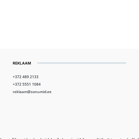
REKLAAM
+372 489 2133
+372 5551 1084
reklaam@sonumid.ee