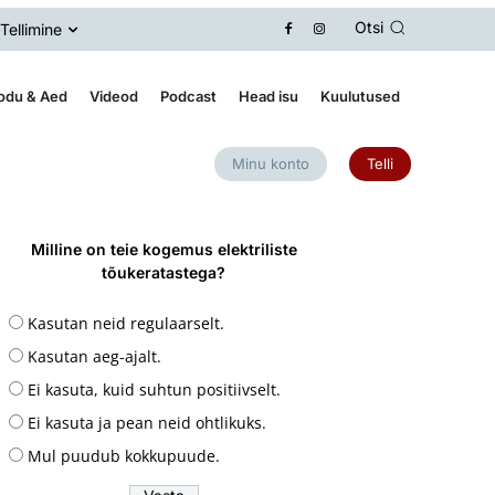
Otsi
Tellimine
odu & Aed
Videod
Podcast
Head isu
Kuulutused
Minu konto
Telli
Milline on teie kogemus elektriliste
tõukeratastega?
Kasutan neid regulaarselt.
Kasutan aeg-ajalt.
Ei kasuta, kuid suhtun positiivselt.
Ei kasuta ja pean neid ohtlikuks.
Mul puudub kokkupuude.