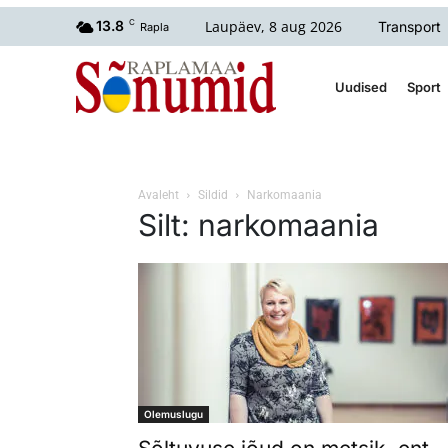
Laupäev, 8 aug 2026
13.8
C
Transport
Rapla
Uudised
Sport
Avaleht
Sildid
Narkomaania
Silt: narkomaania
Olemuslugu