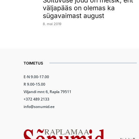
Sõltuvuse jõud on metsik, ent
väljapääs on olemas ka
sügavaimast august
8. mai 2019
TOIMETUS
E-N 9.00-17.00
R 9.00-15.00
Viljandi mnt 6, Rapla 79511
+372 489 2133
info@sonumid.ee