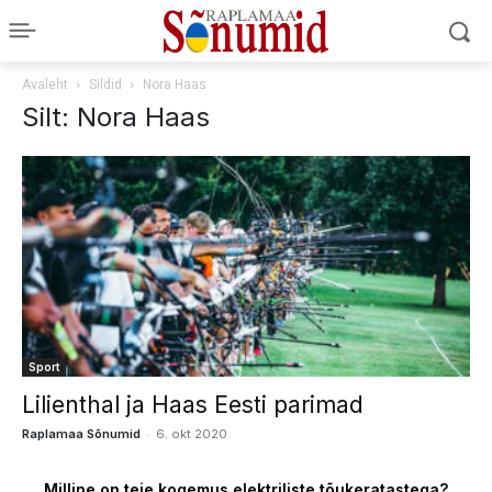
Avaleht
Sildid
Nora Haas
Silt: Nora Haas
Sport
Lilienthal ja Haas Eesti parimad
-
Raplamaa Sõnumid
6. okt 2020
Milline on teie kogemus elektriliste tõukeratastega?