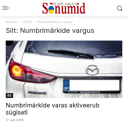
Avaleht
Sildid
Numbrimärkide vargus
Silt: Numbrimärkide vargus
RS
Numbrimärkide varas aktiveerub
sügiseti
17. okt 2018