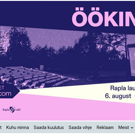
t
Kuhu minna
Saada kuulutus
Saada vihje
Reklaam
Meist