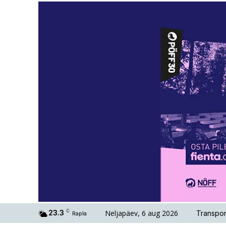
Neljapäev, 6 aug 2026
23.3
C
Transpor
Rapla