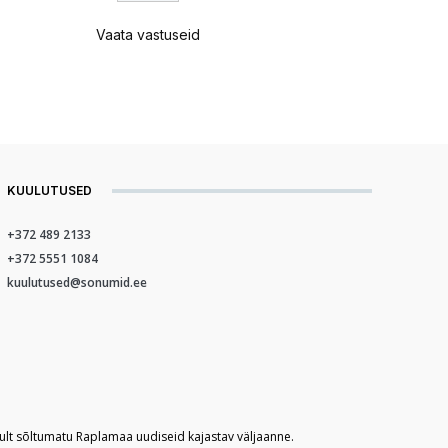
Vaata vastuseid
KUULUTUSED
+372 489 2133
+372 5551 1084
kuulutused@sonumid.ee
kult sõltumatu Raplamaa uudiseid kajastav väljaanne.