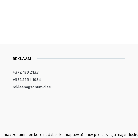
REKLAAM
+372 489 2133
+372 5551 1084
reklaam@sonumid.ee
plamaa Sõnumid on kord nädalas (kolmapäeviti) ilmuv poliitiliselt ja majandusli