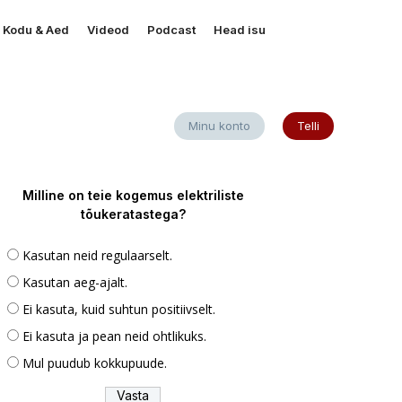
Kodu & Aed
Videod
Podcast
Head isu
Minu konto
Telli
Milline on teie kogemus elektriliste
tõukeratastega?
Kasutan neid regulaarselt.
Kasutan aeg-ajalt.
Ei kasuta, kuid suhtun positiivselt.
Ei kasuta ja pean neid ohtlikuks.
Mul puudub kokkupuude.