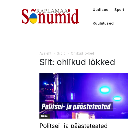
Uudised
Sport
Kuulutused
Avaleht
Sildid
Ohlikud lõkked
Silt: ohlikud lõkked
Krimi
Politsei- ja päästeteated