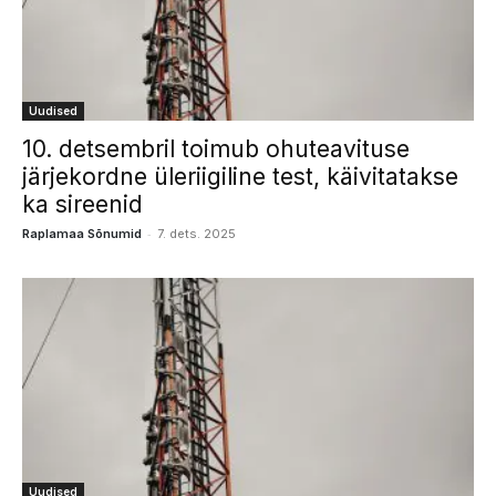
Uudised
10. detsembril toimub ohuteavituse
järjekordne üleriigiline test, käivitatakse
ka sireenid
-
Raplamaa Sõnumid
7. dets. 2025
Uudised