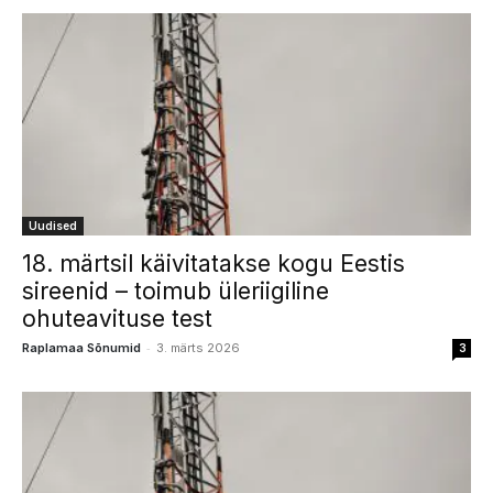
Uudised
18. märtsil käivitatakse kogu Eestis
sireenid – toimub üleriigiline
ohuteavituse test
-
Raplamaa Sõnumid
3. märts 2026
3