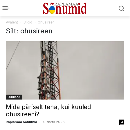
Avaleht
Sildid
Ohusireen
Silt: ohusireen
Uudised
Mida päriselt teha, kui kuuled
ohusireeni?
-
Raplamaa Sõnumid
14. märts 2026
3