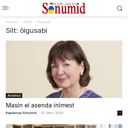
Avaleht
Sildid
õigusabi
Silt: õigusabi
Arvamus
Masin ei asenda inimest
-
Raplamaa Sõnumid
23. dets. 2025
1