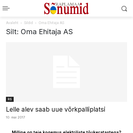
Avaleht
Sildid
Oma Ehitaja AS
Silt: Oma Ehitaja AS
RS
Lelle alev saab uue võrkpalliplatsi
10. mai 2017
Milline on teie kogemus elektriliste tõukeratastega?