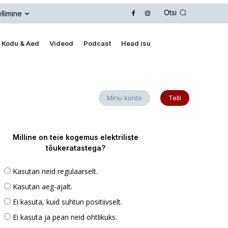
Otsi
llimine
Kodu & Aed
Videod
Podcast
Head isu
Minu konto
Telli
Milline on teie kogemus elektriliste
tõukeratastega?
Kasutan neid regulaarselt.
Kasutan aeg-ajalt.
Ei kasuta, kuid suhtun positiivselt.
Ei kasuta ja pean neid ohtlikuks.