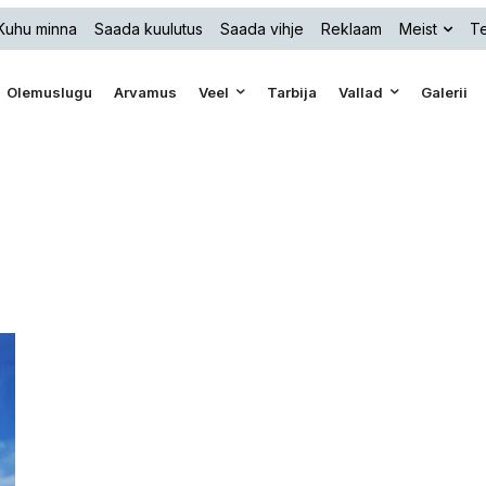
Kuhu minna
Saada kuulutus
Saada vihje
Reklaam
Meist
Te
Olemuslugu
Arvamus
Veel
Tarbija
Vallad
Galerii