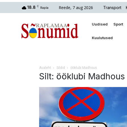
Reede, 7 aug 2026
18.8
C
Transport
Rapla
Uudised
Sport
Kuulutused
Avaleht
Sildid
ööklubi Madhous
Silt: ööklubi Madhous