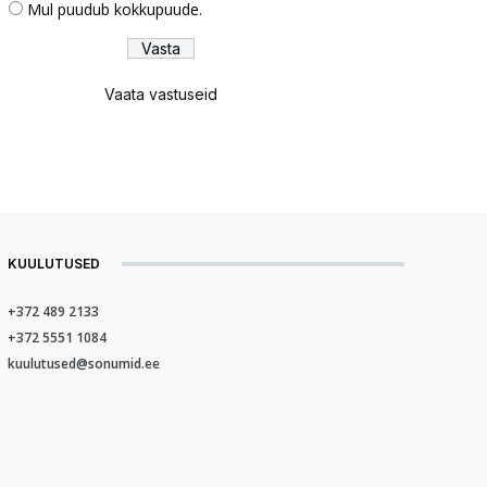
Mul puudub kokkupuude.
Vaata vastuseid
KUULUTUSED
+372 489 2133
+372 5551 1084
kuulutused@sonumid.ee