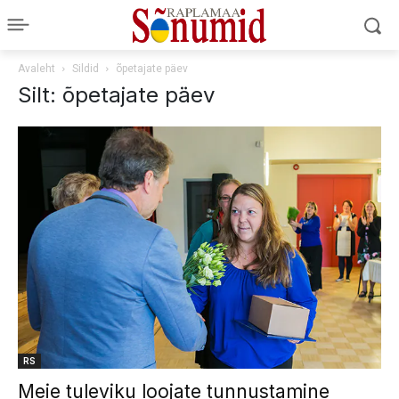
Avaleht
Sildid
õpetajate päev
Silt: õpetajate päev
RS
Meie tuleviku loojate tunnustamine