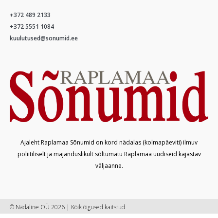
+372 489 2133
+372 5551 1084
kuulutused@sonumid.ee
Ajaleht Raplamaa Sõnumid on kord nädalas (kolmapäeviti) ilmuv
poliitiliselt ja majanduslikult sõltumatu Raplamaa uudiseid kajastav
väljaanne.
© Nädaline OÜ 2026 | Kõik õigused kaitstud