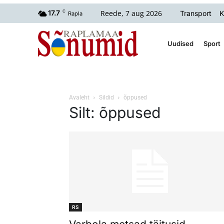
Reede, 7 aug 2026
17.7
C
Transport
K
Rapla
Uudised
Sport
Avaleht
Sildid
õppused
Silt: õppused
RS