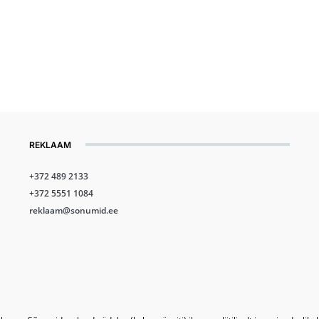
REKLAAM
+372 489 2133
+372 5551 1084
reklaam@sonumid.ee