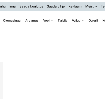
uhu minna
Saada kuulutus
Saada vihje
Reklaam
Meist
Te
Olemuslugu
Arvamus
Veel
Tarbija
Vallad
Galerii
K