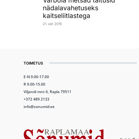
Varbola metsad täitusid
nädalavahetuseks
kaitseliitlastega
21. okt 2015
TOIMETUS
E-N 9.00-17.00
R 9.00-15.00
Viljandi mnt 6, Rapla 79511
+372 489 2133
info@sonumid.ee