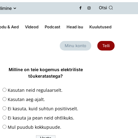
Otsi
llimine
odu & Aed
Videod
Podcast
Head isu
Kuulutused
Minu konto
Telli
Milline on teie kogemus elektriliste
tõukeratastega?
Kasutan neid regulaarselt.
Kasutan aeg-ajalt.
Ei kasuta, kuid suhtun positiivselt.
Ei kasuta ja pean neid ohtlikuks.
Mul puudub kokkupuude.