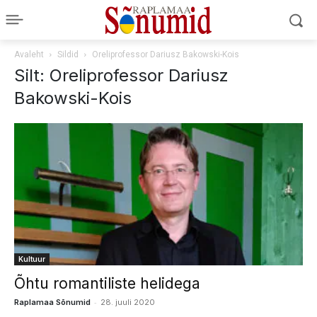
Avaleht
Sildid
Oreliprofessor Dariusz Bakowski-Kois
Silt: Oreliprofessor Dariusz
Bakowski-Kois
Kultuur
Õhtu romantiliste helidega
-
Raplamaa Sõnumid
28. juuli 2020