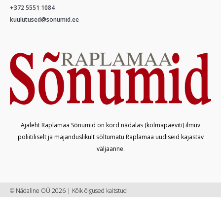
+372 5551 1084
kuulutused@sonumid.ee
Ajaleht Raplamaa Sõnumid on kord nädalas (kolmapäeviti) ilmuv
poliitiliselt ja majanduslikult sõltumatu Raplamaa uudiseid kajastav
väljaanne.
© Nädaline OÜ 2026 | Kõik õigused kaitstud