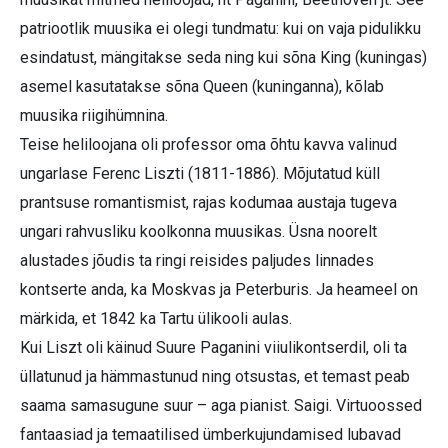
patriootlik muusika ei olegi tundmatu: kui on vaja pidulikku
esindatust, mängitakse seda ning kui sõna King (kuningas)
asemel kasutatakse sõna Queen (kuninganna), kõlab
muusika riigihümnina.
Teise heliloojana oli professor oma õhtu kavva valinud
ungarlase Ferenc Liszti (1811-1886). Mõjutatud küll
prantsuse romantismist, rajas kodumaa austaja tugeva
ungari rahvusliku koolkonna muusikas. Üsna noorelt
alustades jõudis ta ringi reisides paljudes linnades
kontserte anda, ka Moskvas ja Peterburis. Ja heameel on
märkida, et 1842 ka Tartu ülikooli aulas.
Kui Liszt oli käinud Suure Paganini viiulikontserdil, oli ta
üllatunud ja hämmastunud ning otsustas, et temast peab
saama samasugune suur – aga pianist. Saigi. Virtuoossed
fantaasiad ja temaatilised ümberkujundamised lubavad