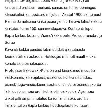
väljapaistev organist Louis Vierne (1870-1937) on
kirjutanud orelisümfooniaid, samas on tema loomingus
klassikalisi ja moodsaid mõjutusi. Aastal 1900 sai temast
Pariisi Jumalaema kiriku peaorganist. Tänavu tähistatakse
kirikutes tema 150. sünniaastapäeva. Kontserdi lõpul
Rapla kirikus kõlasid Vierne’i kaks pala: Prelude funebre ja
Sortie.
Kava oli kokku pandud läbimõeldult ajastutausta
loomestiili arvestades. Heliloojad mitmelt maalt – eks
kõnele see piiriülesusest.
Professor Bakowski-Kois on end täiendanud muusika
valdkonnas ja ka ajaloos, osalenud konkursižüriides,
esineb tegevmuusikuna. Eestis ei olnud ta esimest korda
ja kiidusõnu meie oreli kohta oli hea kuulda. Aga meie
uhket pilli on ju nimetatud ka romantiliseks oreliks.
Täna õhtul on Rapla kirikus flöödiõpilaste kontsert.