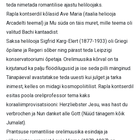
teda nimetada romantilise ajastu heliloojaks.
Rapla kontserdil kõlasid Ave Maria (itaalia heliooja
Arcadelti teemal) ja Mu süda on täis muret, mille teema oli
valitud Bachi kantaadist.
Saksa helilooja Sigfrid Karg-Elert (1877-1933) oli Griegi
õpilane ja Regeri sõber ning pärast teda Leipzigi
konservatooriumi õpetaja. Orelimuusika kõrval on ta
kirjutanud ka palju flöödilugusid ja ise seda pilli mänginud.
Tänapäeval avastatakse teda uuesti kui julget ja tarka
inimest, kelles on midagi kosmopoliitilist. Rapla kontserdil
esitas poola oreliprofessor tema kaks
koraaliimprovisatsiooni: Herzliebster Jesu, was hast du
verbrochen ja Nun danket alle Gott (Nüüd tänagem kõik
Jumalat).
Prantsuse romantilise orelimuusika esindaja ja