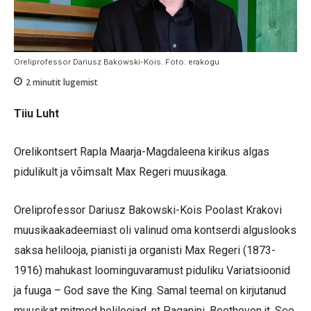
Oreliprofessor Dariusz Bakowski-Kois. Foto: erakogu
2
minutit lugemist
Tiiu Luht
Orelikontsert Rapla Maarja-Magdaleena kirikus algas
pidulikult ja võimsalt Max Regeri muusikaga.
Oreliprofessor Dariusz Bakowski-Kois Poolast Krakovi
muusikaakadeemiast oli valinud oma kontserdi alguslooks
saksa helilooja, pianisti ja organisti Max Regeri (1873-
1916) mahukast loominguvaramust piduliku Variatsioonid
ja fuuga – God save the King. Samal teemal on kirjutanud
muusikat mitmed heliloojad, nt Paganini, Beethoven jt. See