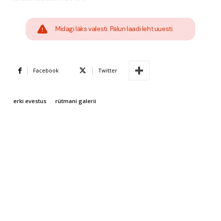
Midagi läks valesti. Palun laadi leht uuesti.
Facebook
Twitter
erki evestus
rütmani galerii