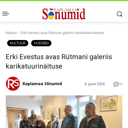
Kultuur
Erki Evestus avas Rütmani galeriis karikatuurinäituse
KULTUUR
UUDISED
Erki Evestus avas Rütmani galeriis
karikatuurinäituse
Raplamaa Sõnumid
8. juuni 2026
0