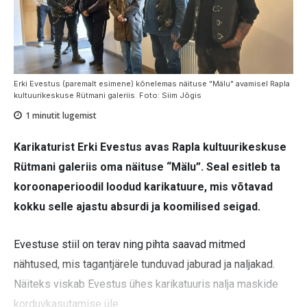
Erki Evestus (paremalt esimene) kõnelemas näituse "Mälu" avamisel Rapla
kultuurikeskuse Rütmani galeriis. Foto: Siim Jõgis
1
minutit lugemist
Karikaturist Erki Evestus avas Rapla kultuurikeskuse
Rütmani galeriis oma näituse “Mälu”. Seal esitleb ta
koroonaperioodil loodud karikatuure, mis võtavad
kokku selle ajastu absurdi ja koomilised seigad.
Evestuse stiil on terav ning pihta saavad mitmed
nähtused, mis tagantjärele tunduvad jaburad ja naljakad.
Näiteks viskab Evestus ühes karikatuuris nalja maskide
korduvkasutamise üle.