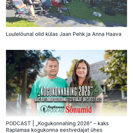
Luulelõunal olid külas Jaan Pehk ja Anna Haava
PODCAST | „Kogukonnahing 2026“ – kaks
Raplamaa kogukonna eestvedajat ühes