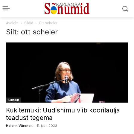
Avaleht
Sildid
Ott scheler
Silt: ott scheler
Kultuur
Kukitemuki: Uudishimu viib koorilaulja
teadust tegema
-
Helerin Väronen
11. jaan 2023