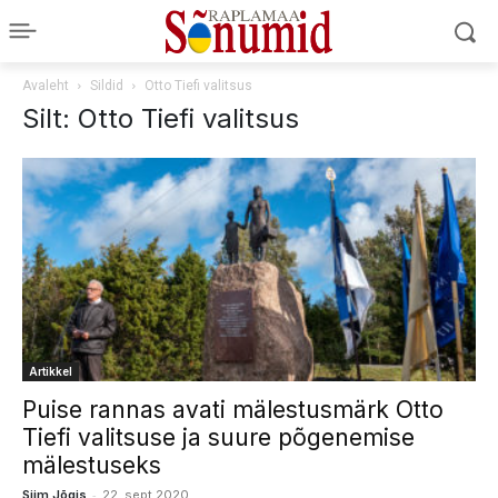
Avaleht
Sildid
Otto Tiefi valitsus
Silt: Otto Tiefi valitsus
Artikkel
Puise rannas avati mälestusmärk Otto
Tiefi valitsuse ja suure põgenemise
mälestuseks
-
Siim Jõgis
22. sept 2020