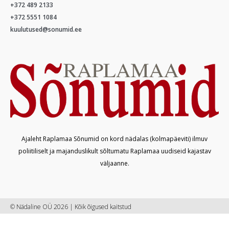
+372 489 2133
+372 5551 1084
kuulutused@sonumid.ee
Ajaleht Raplamaa Sõnumid on kord nädalas (kolmapäeviti) ilmuv
poliitiliselt ja majanduslikult sõltumatu Raplamaa uudiseid kajastav
väljaanne.
© Nädaline OÜ 2026 | Kõik õigused kaitstud