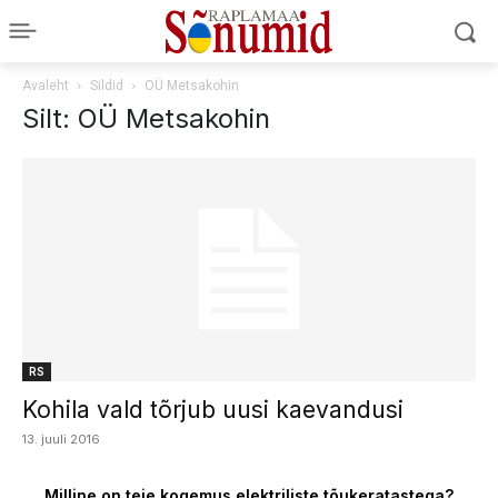
Avaleht
Sildid
OÜ Metsakohin
Silt: OÜ Metsakohin
RS
Kohila vald tõrjub uusi kaevandusi
13. juuli 2016
Milline on teie kogemus elektriliste tõukeratastega?